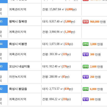
장
계획관리지역
건평: 15,867.84 ㎡ (
4,800
py)
지
45
평택시 청북면
대지: 9,917.40 ㎡ (
3,000
py)
960,000
만원
장
계획관리지역
건평: 3,966.96 ㎡ (
1,200
py)
지
44
화성시 비봉면
대지: 1,071.08 ㎡ (
324
py)
3,000
만원
장
계획관리지역
건평: 393.39 ㎡ (
119
py)
300
만원
지
43
오산시 내삼미동
대지: 912.40 ㎡ (
276
py)
2,600
만원
장
자연녹지지역
건평: 280.99 ㎡ (
85
py)
260
만원
지
42
화성시 봉담읍
대지: 2,773.57 ㎡ (
839
py)
6,000
만원
장
계획관리지역
건평: 694.22 ㎡ (
210
py)
600
만원
지