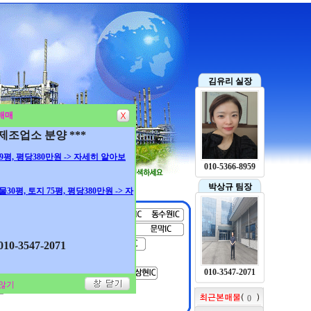
김유리 실장
매매
 제조업소 분양 ***
 99평, 평당380만원 -> 자세히 알아보
010-5366-8959
박상규 팀장
건물30평, 토지 75평, 평당380만원 -> 자
0-3547-2071
010-3547-2071
않기
0