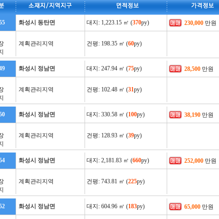
55
화성시 동탄면
대지: 1,223.15 ㎡ (
370
py)
230,000
만원
장
계획관리지역
건평: 198.35 ㎡ (
60
py)
지
49
화성시 정남면
대지: 247.94 ㎡ (
75
py)
28,500
만원
장
계획관리지역
건평: 102.48 ㎡ (
31
py)
지
50
화성시 정남면
대지: 330.58 ㎡ (
100
py)
38,190
만원
장
계획관리지역
건평: 128.93 ㎡ (
39
py)
지
54
화성시 정남면
대지: 2,181.83 ㎡ (
660
py)
252,000
만원
장
계획관리지역
건평: 743.81 ㎡ (
225
py)
지
52
화성시 정남면
대지: 604.96 ㎡ (
183
py)
65,000
만원