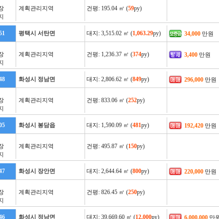
장
계획관리지역
건평: 195.04 ㎡ (
59
py)
지
51
평택시 서탄면
대지: 3,515.02 ㎡ (
1,063.29
py)
34,000
만원
장
계획관리지역
건평: 1,236.37 ㎡ (
374
py)
3,400
만원
지
48
화성시 정남면
대지: 2,806.62 ㎡ (
849
py)
296,000
만원
장
계획관리지역
건평: 833.06 ㎡ (
252
py)
지
05
화성시 봉담읍
대지: 1,590.09 ㎡ (
481
py)
192,420
만원
장
계획관리지역
건평: 495.87 ㎡ (
150
py)
지
47
화성시 장안면
대지: 2,644.64 ㎡ (
800
py)
220,000
만원
장
계획관리지역
건평: 826.45 ㎡ (
250
py)
지
46
화성시 정남면
대지: 39,669.60 ㎡ (
12,000
py)
6,000,000
만