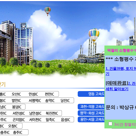
덕절리 소형평수 
*** 소형평수
1. 건물39평, 토지
기
[매매완료]
2. 
세히 알아보기
문의 : 박상규 01
3시간 창열지