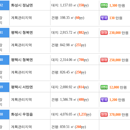
92
화성시 정남면
대지: 1,157.03 ㎡ (
350
py)
1,300
만원
장
계획관리지역
건평: 198.35 ㎡ (
60
py)
130
만원
지
41
평택시 청북면
대지: 2,915.72 ㎡ (
882
py)
230,000
만원
장
계획관리지역
건평: 842.98 ㎡ (
255
py)
지
40
평택시 청북면
대지: 2,314.06 ㎡ (
700
py)
250,000
만원
장
계획관리지역
건평: 826.45 ㎡ (
250
py)
지
39
평택시 서탄면
대지: 2,690.92 ㎡ (
814
py)
12,000
만원
장
계획관리지역
건평: 1,586.78 ㎡ (
480
py)
1,200
만원
지
38
화성시 우정읍
대지: 4,076.05 ㎡ (
1,233
py)
370,000
만원
장
계획관리지역
건평: 859.51 ㎡ (
260
py)