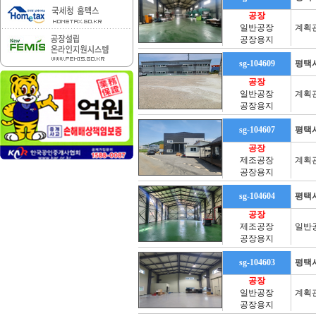
공장
일반공장
계획
공장용지
sg-104609
평택
공장
일반공장
계획
공장용지
sg-104607
평택
공장
제조공장
계획
공장용지
sg-104604
평택
공장
제조공장
일반
공장용지
sg-104603
평택
공장
일반공장
계획
공장용지