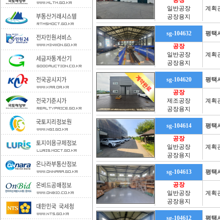
공장
일반공장
계획
공장용지
sg-104632
평택
공장
일반공장
계획
공장용지
sg-104620
평택
공장
제조공장
계획
공장용지
sg-104614
평택
공장
일반공장
계획
공장용지
sg-104613
평택
공장
일반공장
계획
공장용지
sg-104612
평택