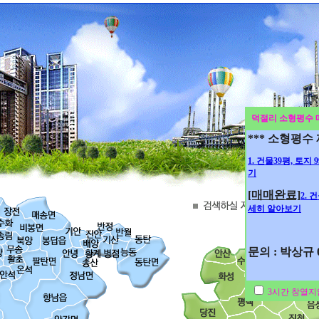
덕절리 소형평수 
*** 소형평수
1. 건물39평, 토지
기
[매매완료]
2. 
세히 알아보기
문의 : 박상규 01
3시간 창열지