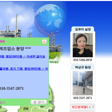
김유리 실장
매매
 제조업소 분양 ***
 99평, 평당380만원 -> 자세히 알아보
010-5366-8959
박상규 팀장
건물30평, 토지 75평, 평당380만원 -> 자
0-3547-2071
010-3547-2071
않기
0