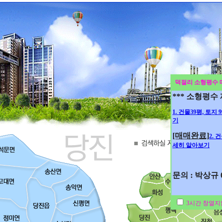
덕절리 소형평수 
*** 소형평수
1. 건물39평, 토지
기
[매매완료]
2. 
세히 알아보기
문의 : 박상규 01
3시간 창열지