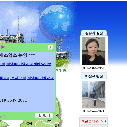
김유리 실장
매매
 제조업소 분양 ***
 99평, 평당380만원 -> 자세히 알아보
010-5366-8959
박상규 팀장
건물30평, 토지 75평, 평당380만원 -> 자
0-3547-2071
010-3547-2071
않기
0