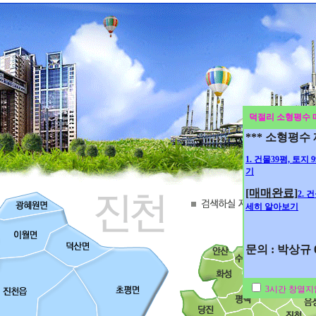
덕절리 소형평수 
*** 소형평수
1. 건물39평, 토지
기
[매매완료]
2. 
세히 알아보기
문의 : 박상규 01
3시간 창열지