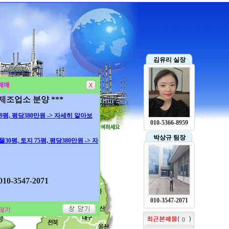
김유리 실장
매매
 제조업소 분양 ***
 99평, 평당380만원 -> 자세히 알아보
010-5366-8959
박상규 팀장
건물30평, 토지 75평, 평당380만원 -> 자
0-3547-2071
010-3547-2071
않기
0