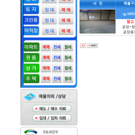
sg-1045
창고
공장+
공장용