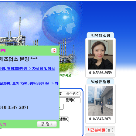
김유리 실장
매매
 제조업소 분양 ***
 99평, 평당380만원 -> 자세히 알아보
010-5366-8959
박상규 팀장
건물30평, 토지 75평, 평당380만원 -> 자
0-3547-2071
010-3547-2071
않기
0