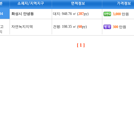
94
화성시 안녕동
대지: 948.76 ㎡ (
287
py)
3,000
만원
창고
자연녹지지역
건평: 198.35 ㎡ (
60
py)
300
만원
지
[ 1 ]