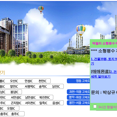
덕절리 소형평수 
*** 소형평수
1. 건물39평, 토지
기
[매매완료]
2. 
세히 알아보기
문의 : 박상규 01
3시간 창열지